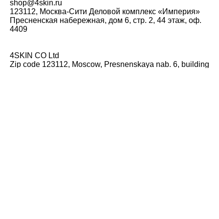
shop@4skin.ru
123112, Москва-Сити Деловой комплекс «Империя»
Пресненская набережная, дом 6, стр. 2, 44 этаж, оф.
4409
4SKIN CO Ltd
Zip code 123112, Moscow, Presnenskaya nab. 6, building
2, 44 floor, office 4409, Business Hugh-rise "Empire"
phone: +7 (495) 792-50-31