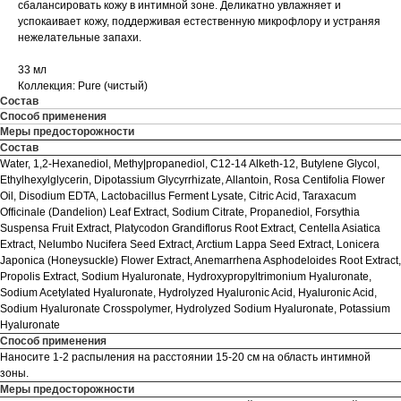
сбалансировать кожу в интимной зоне. Деликатно увлажняет и
успокаивает кожу, поддерживая естественную микрофлору и устраняя
нежелательные запахи.
33 мл
Коллекция: Pure (чистый)
Состав
Способ применения
Меры предосторожности
Состав
Water, 1,2-Hexanediol, Methy|propanediol, C12-14 Alketh-12, Butylene Glycol,
Ethylhexylglycerin, Dipotassium Glycyrrhizate, Allantoin, Rosa Centifolia Flower
Oil, Disodium EDTA, Lactobacillus Ferment Lysate, Citric Acid, Taraxacum
Officinale (Dandelion) Leaf Extract, Sodium Citrate, Propanediol, Forsythia
Suspensa Fruit Extract, Platycodon Grandiflorus Root Extract, Centella Asiatica
Extract, Nelumbo Nucifera Seed Extract, Arctium Lappa Seed Extract, Lonicera
Japonica (Honeysuckle) Flower Extract, Anemarrhena Asphodeloides Root Extract,
Propolis Extract, Sodium Hyaluronate, Hydroxypropyltrimonium Hyaluronate,
Sodium Acetylated Hyaluronate, Hydrolyzed Hyaluronic Acid, Hyaluronic Acid,
Sodium Hyaluronate Crosspolymer, Hydrolyzed Sodium Hyaluronate, Potassium
Hyaluronate
Способ применения
Наносите 1-2 распыления на расстоянии 15-20 см на область интимной
зоны.
Меры предосторожности