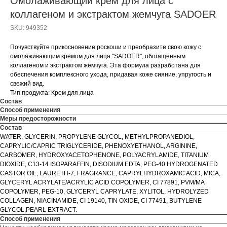
Омолаживающий крем для лица с
коллагеном и экстрактом жемчуга SADOER
SKU:
949352
Почувствуйте прикосновение роскоши и преобразите свою кожу с
омолаживающим кремом для лица "SADOER", обогащенным
коллагеном и экстрактом жемчуга. Эта формула разработана для
обеспечения комплексного ухода, придавая коже сияние, упругость и
свежий вид.
Тип продукта: Крем для лица
Состав
Способ применения
Меры предосторожности
Состав
WATER, GLYCERIN, PROPYLENE GLYCOL, METHYLPROPANEDIOL,
CAPRYLIC/CAPRIC TRIGLYCERIDE, PHENOXYETHANOL, ARGININE,
CARBOMER, HYDROXYACETOPHENONE, POLYACRYLAMIDE, TITANIUM
DIOXIDE, C13-14 ISOPARAFFIN, DISODIUM EDTA, PEG-40 HYDROGENATED
CASTOR OIL, LAURETH-7, FRAGRANCE, CAPRYLHYDROXAMIC ACID, MICA,
GLYCERYL ACRYLATE/ACRYLIC ACID COPOLYMER, CI 77891, PVM/MA
COPOLYMER, PEG-10, GLYCERYL CAPRYLATE, XYLITOL, HYDROLYZED
COLLAGEN, NIACINAMIDE, CI 19140, TIN OXIDE, CI 77491, BUTYLENE
GLYCOL,PEARL EXTRACT.
Способ применения