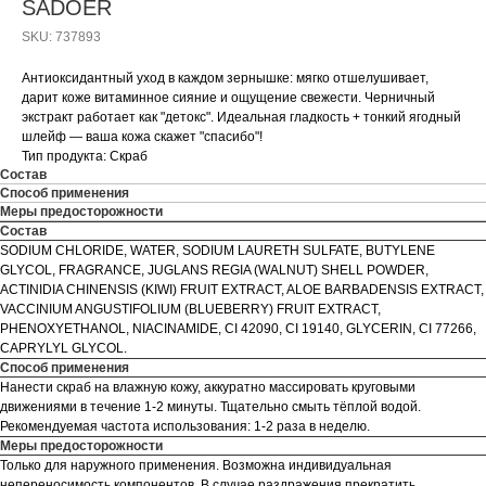
SADOER
SKU:
737893
Антиоксидантный уход в каждом зернышке: мягко отшелушивает,
дарит коже витаминное сияние и ощущение свежести. Черничный
экстракт работает как "детокс". Идеальная гладкость + тонкий ягодный
шлейф — ваша кожа скажет "спасибо"!
Тип продукта: Скраб
Состав
Способ применения
Меры предосторожности
Состав
SODIUM CHLORIDE, WATER, SODIUM LAURETH SULFATE, BUTYLENE
GLYCOL, FRAGRANCE, JUGLANS REGIA (WALNUT) SHELL POWDER,
ACTINIDIA CHINENSIS (KIWI) FRUIT EXTRACT, ALOE BARBADENSIS EXTRACT,
VACCINIUM ANGUSTIFOLIUM (BLUEBERRY) FRUIT EXTRACT,
PHENOXYETHANOL, NIACINAMIDE, CI 42090, CI 19140, GLYCERIN, CI 77266,
CAPRYLYL GLYCOL.
Способ применения
Нанести скраб на влажную кожу, аккуратно массировать круговыми
движениями в течение 1-2 минуты. Тщательно смыть тёплой водой.
Рекомендуемая частота использования: 1-2 раза в неделю.
Меры предосторожности
Только для наружного применения. Возможна индивидуальная
непереносимость компонентов. В случае раздражения прекратить