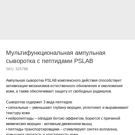
Мультифункциональная ампульная
сыворотка с пептидами PSLAB
SKU:
325786
Ампульная сыворотка PSLAB комплексного действия способствует
активизации механизмов естественного обновления и омоложения
кожи, а также обеспечивает защиту от свободных радикалов.
Сыворотка содержит 3 вида пептидов:
• сигнальные – уменьшают глубину морщин, уплотняют и выравнивают
текстуру кожи
• нейропептиды – обладая ботокс-эффектом, борются с причиной
мимических морщин - активным движением мышц
• пептиды-транспортировщики – стимулируют синтез коллагена,
повышают упругость и эластичность кожи