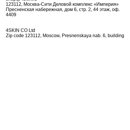
123112, Москва-Сити Деловой комплекс «Империя»
Пресненская набережная, дом 6, стр. 2, 44 этаж, оф.
4409
4SKIN CO Ltd
Zip code 123112, Moscow, Presnenskaya nab. 6, building
2, 44 floor, office 4409, Business Hugh-rise "Empire"
phone: +7 (495) 792-50-31