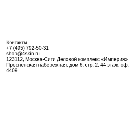
Контакты
+7 (495) 792-50-31
shop@4skin.ru
123112, Москва-Сити Деловой комплекс «Империя»
Пресненская набережная, дом 6, стр. 2, 44 этаж, оф.
4409
4SKIN CO Ltd
Zip code 123112, Moscow, Presnenskaya nab. 6, building
2, 44 floor, office 4409, Business Hugh-rise "Empire"
phone: +7 (495) 792-50-31