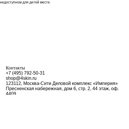
недоступном для детей месте.
Контакты
+7 (495) 792-50-31
shop@4skin.ru
123112, Москва-Сити Деловой комплекс «Империя»
Пресненская набережная, дом 6, стр. 2, 44 этаж, оф.
4409
4SKIN CO Ltd
Zip code 123112, Moscow, Presnenskaya nab. 6, building
2, 44 floor, office 4409, Business Hugh-rise "Empire"
phone: +7 (495) 792-50-31