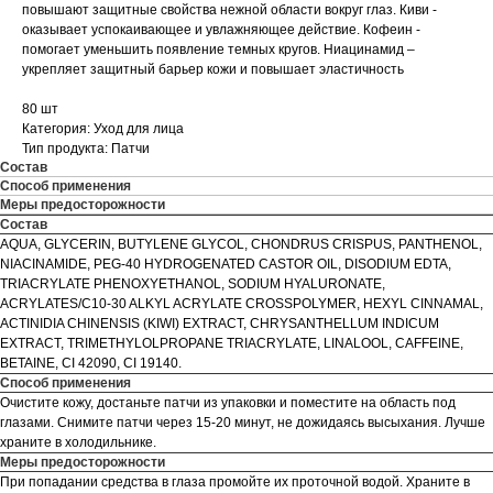
повышают защитные свойства нежной области вокруг глаз. Киви -
оказывает успокаивающее и увлажняющее действие. Кофеин -
помогает уменьшить появление темных кругов. Ниацинамид –
укрепляет защитный барьер кожи и повышает эластичность
80 шт
Категория: Уход для лица
Тип продукта: Патчи
Состав
Способ применения
Меры предосторожности
Состав
AQUA, GLYCERIN, BUTYLENE GLYCOL, CHONDRUS CRISPUS, PANTHENOL,
NIACINAMIDE, PEG-40 HYDROGENATED CASTOR OIL, DISODIUM EDTA,
TRIACRYLATE PHENOXYETHANOL, SODIUM HYALURONATE,
ACRYLATES/C10-30 ALKYL ACRYLATE CROSSPOLYMER, HEXYL CINNAMAL,
ACTINIDIA CHINENSIS (KIWI) EXTRACT, CHRYSANTHELLUM INDICUM
EXTRACT, TRIMETHYLOLPROPANE TRIACRYLATE, LINALOOL, CAFFEINE,
BETAINE, CI 42090, CI 19140.
Способ применения
Очистите кожу, достаньте патчи из упаковки и поместите на область под
глазами. Снимите патчи через 15-20 минут, не дожидаясь высыхания. Лучше
храните в холодильнике.
Меры предосторожности
При попадании средства в глаза промойте их проточной водой. Храните в