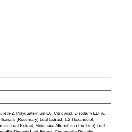
ureth-2, Polyquaternium-10, Citric Acid, Disodium EDTA,
fficinalis (Rosemary) Leaf Extract, 1,2-Hexanediol,
ilis Leaf Extract, Melaleuca Alternifolia (Tea Tree) Leaf
Camellia Sinensis Leaf Extract, Chamomilla Recutita