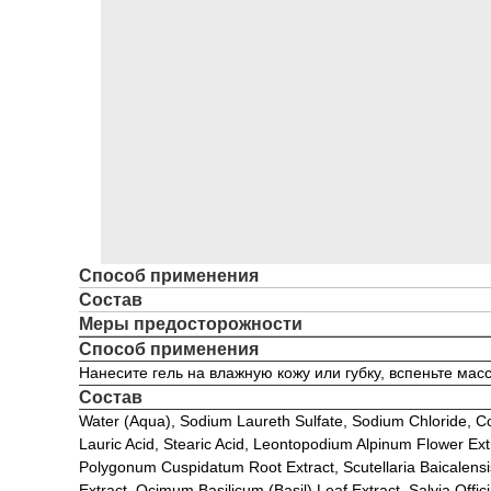
Способ применения
Состав
Меры предосторожности
Способ применения
Нанесите гель на влажную кожу или губку, вспеньте ма
Состав
Water (Aqua), Sodium Laureth Sulfate, Sodium Chloride, Co
Lauric Acid, Stearic Acid, Leontopodium Alpinum Flower Extr
Polygonum Cuspidatum Root Extract, Scutellaria Baicalensis 
Extract, Ocimum Basilicum (Basil) Leaf Extract, Salvia Offic