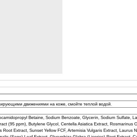
ссирующими движениями на коже, смойте теплой водой.
camidopropyl Betaine, Sodium Benzoate, Glycerin, Sodium Sulfate, La
act (95 ppm), Butylene Glycol, Centella Asiatica Extract, Rosmarinus O
Root Extract, Sunset Yellow FCF, Artemisia Vulgaris Extract, Laurus Nob
inalis (Sage) Leaf Extract, Glycyrrhiza Glabra (Licorice) Root Extract, 