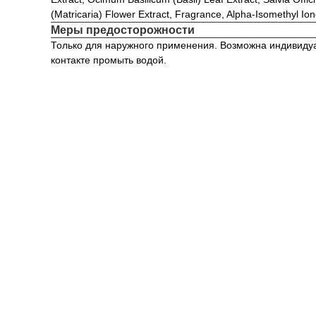
(Matricaria) Flower Extract, Fragrance, Alpha-Isomethyl I
Меры предосторожности
Только для наружного применения. Возможна индивидуа
контакте промыть водой.
Контакты
+7 (495) 792-50-31
shop@4skin.ru
123112, Москва-Сити Деловой комплекс «Импе
Пресненская набережная, дом 6, стр. 2, 44 этаж