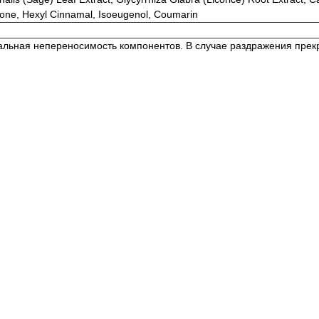
onone, Hexyl Cinnamal, Isoeugenol, Coumarin
льная непереносимость компонентов. В случае раздражения прекра
рия»
, оф. 4409