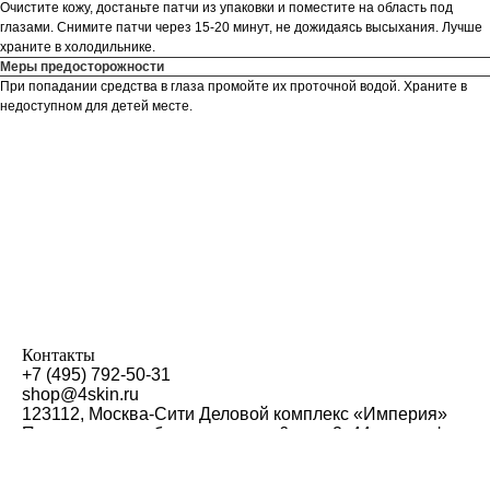
Очистите кожу, достаньте патчи из упаковки и поместите на область под
глазами. Снимите патчи через 15-20 минут, не дожидаясь высыхания. Лучше
храните в холодильнике.
Меры предосторожности
При попадании средства в глаза промойте их проточной водой. Храните в
недоступном для детей месте.
Контакты
+7 (495) 792-50-31
shop@4skin.ru
123112, Москва-Сити Деловой комплекс «Империя»
Пресненская набережная, дом 6, стр. 2, 44 этаж, оф.
4409