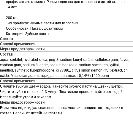
профилактике кариеса. Рекомендована для взрослых и детей старше
14 лет.
200 мл
Тип продукта: Зубные пасты для взрослых
Особенности: Паста с дозатором
Категория: Зубные пасты
Состав
Способ применения
Меры предосторожности
Состав
aqua, sorbitol, hydrated silica, peg-8, sodium lauryl sulfate, cellulose gum, flavor,
xanthan gum, sodium fluoride, sodium benzoate, sodium saccharin, xylitol,
menthol, synthetic fluorphlogopite, ci 77891, citrus limon (lemon) fruit extract, tin
oxide. Массовая доля фторида не превышает 0,14% (1450 ррm)
Способ применения
Смочите зубную щетку водой. Нанесите зубную пасту на щетину щетки.
Чистите зубы в течение 2-3 минут. Тщательно прополоскайте рот водой.
Используйте утром и вечером
Меры предосторожности
Возможна индивидуальная непереносимость ингредиентов, входящих в
состав. Беречь от детей! Не глотать!