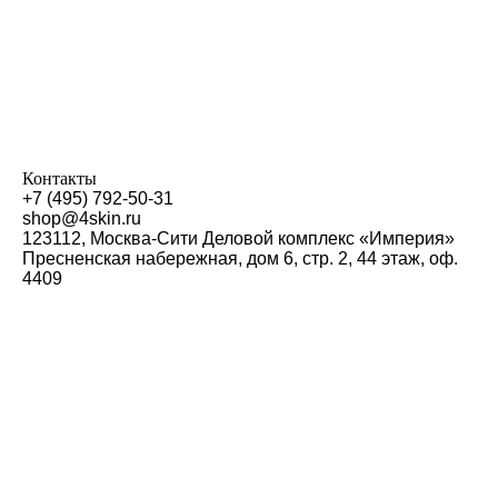
Контакты
+7 (495) 792-50-31
shop@4skin.ru
123112, Москва-Сити Деловой комплекс «Империя»
Пресненская набережная, дом 6, стр. 2, 44 этаж, оф.
4409
4SKIN CO Ltd
Zip code 123112, Moscow, Presnenskaya nab. 6, building
2, 44 floor, office 4409, Business Hugh-rise "Empire"
phone: +7 (495) 792-50-31