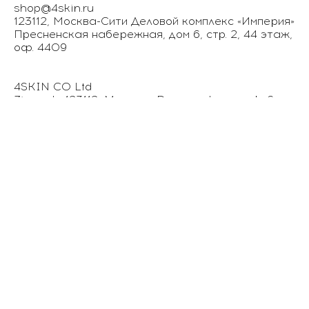
shop@4skin.ru
123112, Москва-Сити Деловой комплекс «Империя»
Пресненская набережная, дом 6, стр. 2, 44 этаж,
оф. 4409
4SKIN CO Ltd
Zip code 123112, Moscow, Presnenskaya nab. 6,
building 2, 44 floor, office 4409, Business Hugh-
rise "Empire"
phone: +7 (495) 792-50-31