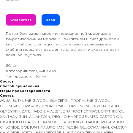
wildberries
озон
Патчи благодаря своей инновационной формуле с
гидролизованным морским коллагеном и гиалуроновой
кислотой способствуют значительному уменьшению
глубины морщин, повышению упругости и эластичности
кожи вокруг глаз.
60 шт
Категория: Уход для лица
Тип продукта: Патчи
Состав
Способ применения
Меры предосторожности
Состав
AQUA, BUTYLENE GLYCOL, GLYCERIN, PROPYLENE GLYCOL,
CHONDRUS CRISPUS, HYDROXYACETOPHENONE, DIPOTASSIUM
GLYCYRRHIZATE, PAEONIA ALBIFLORA ROOT EXTRACT, ERYTHRITOL,
XANTHAN GUM, ALLANTOIN, PEG-40 HYDROGENATED CASTOR OIL,
DISODIUM EDTA, 1,2-HEXANEDIOL, PHENOXYETHANOL, POTASSIUM
CHLORIDE, SODIUM HYALURONATE, ALGIN, GLUCOMANNAN, CALCIUM
CHLORIDE, ACETYL HEXAPEPTIDE-8, HYDROLYZED COLLAGEN,