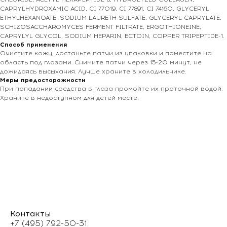
CAPRYLHYDROXAMIC ACID, CI 77019, CI 77891, CI 74160, GLYCERYL
ETHYLHEXANOATE, SODIUM LAURETH SULFATE, GLYCERYL CAPRYLATE,
SCHIZOSACCHAROMYCES FERMENT FILTRATE, ERGOTHIONEINE,
CAPRYLYL GLYCOL, SODIUM HEPARIN, ECTOIN, COPPER TRIPEPTIDE-1.
Способ применения
Очистите кожу, достаньте патчи из упаковки и поместите на
область под глазами. Снимите патчи через 15-20 минут, не
дожидаясь высыхания. Лучше храните в холодильнике.
Меры предосторожности
При попадании средства в глаза промойте их проточной водой.
Храните в недоступном для детей месте.
Контакты
+7 (495) 792-50-31