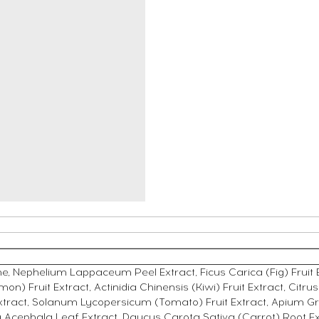
ne, Nephelium Lappaceum Peel Extract, Ficus Carica (Fig) Fruit 
n) Fruit Extract, Actinidia Chinensis (Kiwi) Fruit Extract, Citrus
 Extract, Solanum Lycopersicum (Tomato) Fruit Extract, Apium G
 Acephala Leaf Extract, Daucus Carota Sativa (Carrot) Root Ex