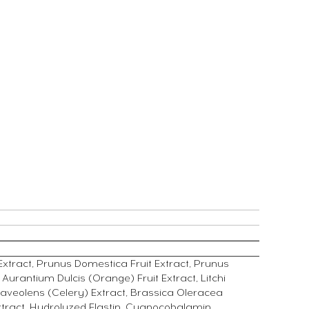
Extract, Prunus Domestica Fruit Extract, Prunus
 Aurantium Dulcis (Orange) Fruit Extract, Litchi
raveolens (Celery) Extract, Brassica Oleracea
tract, Hydrolyzed Elastin, Cyanocobalamin,