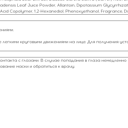
arbadensis Leaf Juice Powder, Allantoin, Dipotassium Glycyrr
ic Acid Copolymer, 1,2-Hexanediol, Phenoxyethanol, Fragrance, 
ниями.
те легкими круговыми движениями на лице. Для получения ус
контакта с глазами. В случае попадания в глаза немедленно
вание маски и обратиться к врачу.