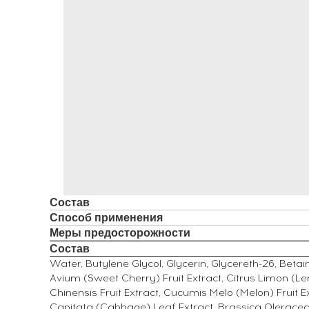
Состав
Способ применения
Меры предосторожности
Состав
Water, Butylene Glycol, Glycerin, Glycereth-26, Betai
Avium (Sweet Cherry) Fruit Extract, Citrus Limon (Lemo
Chinensis Fruit Extract, Cucumis Melo (Melon) Fruit
Capitata (Cabbage) Leaf Extract, Brassica Oleracea