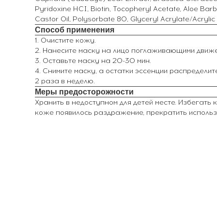
Pyridoxine HCI, Biotin, Tocopheryl Acetate, Aloe B
Castor Oil, Polysorbate 80, Glyceryl Acrylate/Acryl
Способ применения
1. Очистите кожу.
2. Нанесите маску на лицо поглаживающими движе
3. Оставьте маску на 20-30 мин.
4. Снимите маску, а остатки эссенции распредели
2 раза в неделю.
Меры предосторожности
Хранить в недоступном для детей месте. Избегать 
коже появилось раздражение, прекратить использо