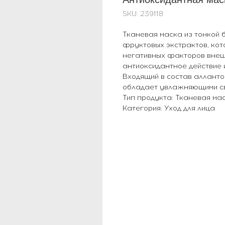
SKU:
239118
Тканевая маска из тонкой
фруктовых экстрактов, ко
негативных факторов внеш
антиоксидантное действие и
Входящий в состав алланто
обладает увлажняющими св
Тип продукта: Тканевая ма
Категория: Уход для лица