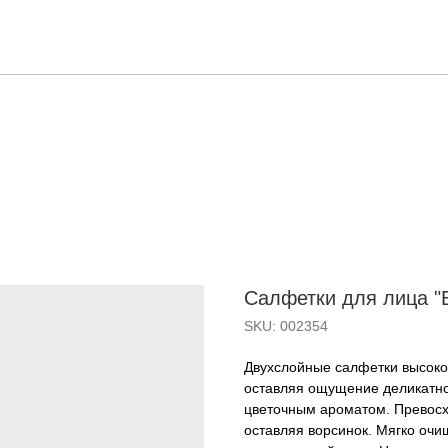
Cалфетки для лица "B
SKU:
002354
Двухслойные салфетки высоко
оставляя ощущение деликатно
цветочным ароматом. Превосх
оставляя ворсинок. Мягко очи