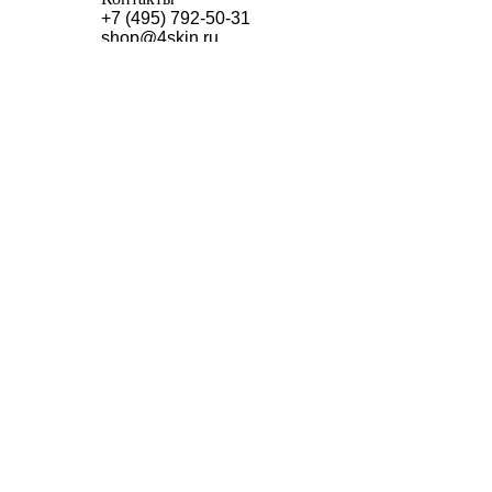
+7 (495) 792-50-31
shop@4skin.ru
123112, Москва-Сити Деловой комплекс «Импе
Пресненская набережная, дом 6, стр. 2, 44 этаж
4SKIN CO Ltd
Zip code 123112, Moscow, Presnenskaya nab. 6, b
floor, office 4409, Business Hugh-rise "Empire"
phone: +7 (495) 792-50-31