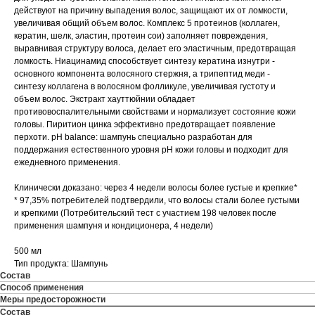
действуют на причину выпадения волос, защищают их от ломкости,
увеличивая общий объем волос. Комплекс 5 протеинов (коллаген,
кератин, шелк, эластин, протеин сои) заполняет повреждения,
выравнивая структуру волоса, делает его эластичным, предотвращая
ломкость. Ниацинамид способствует синтезу кератина изнутри -
основного компонента волосяного стержня, а трипептид меди -
синтезу коллагена в волосяном фолликуле, увеличивая густоту и
объем волос. Экстракт хауттюйнии обладает
противовоспалительными свойствами и нормализует состояние кожи
головы. Пиритион цинка эффективно предотвращает появление
перхоти. pH balance: шампунь специально разработан для
поддержания естественного уровня рН кожи головы и подходит для
ежедневного применения.
Клинически доказано: через 4 недели волосы более густые и крепкие*
* 97,35% потребителей подтвердили, что волосы стали более густыми
и крепкими (Потребительский тест с участием 198 человек после
применения шампуня и кондиционера, 4 недели)
500 мл
Тип продукта: Шампунь
Состав
Способ применения
Меры предосторожности
Состав