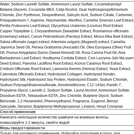
Water, Sodium Laureth Sulfate, Ammonium Lauryl Sulfate, Cocamidopropyl
Betaine,Glycerin, Cocamide MEA, Cetyl Alcohol, Guar Hydroxypropyltrimonium
Chloride, Zinc Pyrithione, Dexpanthenol, Salicylic Acid, Sodium Citrate, Carbomer,
Polyquaternium-7, Arginine, Niacinamide, Menthol, Camellia Sinensis Leaf Extract,
Perilla Frutescens Leaf Extract, Glycyrrhiza Uralensis (Licorice) Root Extract,
Copper Tripeptide-1, Chrysanthemum Zawadskii Extract, Rosmarinus officinalis
(rosemary) extract, Carum Petroselinum (Parsley) Extract, Morus Alba Bark Extract,
Salvia officinalis (sage) extract, Artemisia vulgaris (Mugwort) extract, Camellia
Japonica Seed Oil, Persea Gratissima (Avocado) Oil, Olea Europaea (Olive) Fruit
Oil, Prunus Amygdalus Dulcis (Sweet Almond) Oil, Rosa Canina Fruit Oil, Aloe
Barbadensis Leaf Extract, Houttuynia Cordata Extract, Coix Lacryma-Jobi Ma-yuen
Seed Extract, Paeonia Lactiflora Root Extract, Acorus Calamus Root Extract,
Cnidium Officinale Root Extract, Lawsonia Inermis (Henna) Extract, Yeast Extract,
Calendula Officinalis Extract, Hydrolyzed Collagen, Hydrolyzed Keratin,
Hydrolyzed Silk, Hydrolyzed Soy Protein, Hydrolyzed Elastin, Sodium Chloride,
Sodium Polynaphthalenesulfonate, Amodimethicone, C12-14Sec-Pareth-7,
Propylene Glycol, Laureth-2, Sodium Sulfate, Lauryl Alcohol, Ammonium Sulfate,
Disodium EDTA, Tetrasodium EDTA, Zinc Chloride, Butylene Glycol, Sodium
Benzoate, 1,2-Hexanediol, Phenoxyethanol, Fragrance, Eugenol, Benzyl
Salicylate, Geraniol, Butylphenyl Methylpropional, Linalool, Hexyl Cinnamal.
Способ применения
Нанесите небольшое количество шампуня на влажные волосы,
помассируйте 1-2 минуты, смойте водой.
Меры предосторожности
Только для наружного применения. Избегайте попадания в глаза, при