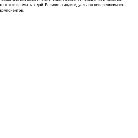
контакте промыть водой. Возможна индивидуальная непереносимость
компонентов.
Контакты
+7 (495) 792-50-31
shop@4skin.ru
123112, Москва-Сити Деловой комплекс «Империя»
Пресненская набережная, дом 6, стр. 2, 44 этаж, оф.
4409
4SKIN CO Ltd
Zip code 123112, Moscow, Presnenskaya nab. 6, building
2, 44 floor, office 4409, Business Hugh-rise "Empire"