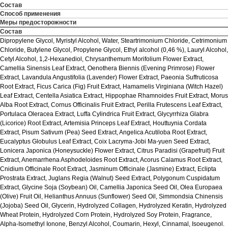
Состав
Способ применения
Меры предосторожности
Состав
Dipropylene Glycol, Myristyl Alcohol, Water, Steartrimonium Chloride, Cetrimonium
Chloride, Butylene Glycol, Propylene Glycol, Ethyl alcohol (0,46 %), Lauryl Alcohol,
Cetyl Alcohol, 1,2-Hexanediol, Chrysanthemum Morifolium Flower Extract,
Camellia Sinensis Leaf Extract, Oenothera Biennis (Evening Primrose) Flower
Extract, Lavandula Angustifolia (Lavender) Flower Extract, Paeonia Suffruticosa
Root Extract, Ficus Carica (Fig) Fruit Extract, Hamamelis Virginiana (Witch Hazel)
Leaf Extract, Centella Asiatica Extract, Hippophae Rhamnoides Fruit Extract, Morus
Alba Root Extract, Cornus Officinalis Fruit Extract, Perilla Frutescens Leaf Extract,
Portulaca Oleracea Extract, Luffa Cylindrica Fruit Extract, Glycyrrhiza Glabra
(Licorice) Root Extract, Artemisia Princeps Leaf Extract, Houttuynia Cordata
Extract, Pisum Sativum (Pea) Seed Extract, Angelica Acutiloba Root Extract,
Eucalyptus Globulus Leaf Extract, Coix Lacryma-Jobi Ma-yuen Seed Extract,
Lonicera Japonica (Honeysuckle) Flower Extract, Citrus Paradisi (Grapefruit) Fruit
Extract, Anemarrhena Asphodeloides Root Extract, Acorus Calamus Root Extract,
Cnidium Officinale Root Extract, Jasminum Officinale (Jasmine) Extract, Eclipta
Prostrata Extract, Juglans Regia (Walnut) Seed Extract, Polygonum Cuspidatum
Extract, Glycine Soja (Soybean) Oil, Camellia Japonica Seed Oil, Olea Europaea
(Olive) Fruit Oil, Helianthus Annuus (Sunflower) Seed Oil, Simmondsia Chinensis
(Jojoba) Seed Oil, Glycerin, Hydrolyzed Collagen, Hydrolyzed Keratin, Hydrolyzed
Wheat Protein, Hydrolyzed Corn Protein, Hydrolyzed Soy Protein, Fragrance,
Alpha-Isomethyl Ionone, Benzyl Alcohol, Coumarin, Hexyl, Cinnamal, Isoeugenol.