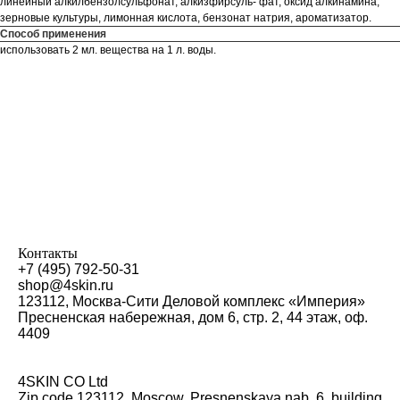
линейный алкилбензолсульфонат, алкизфирсуль- фат, оксид алкинамина,
зерновые культуры, лимонная кислота, бензонат натрия, ароматизатор.
Способ применения
использовать 2 мл. вещества на 1 л. воды.
Контакты
+7 (495) 792-50-31
shop@4skin.ru
123112, Москва-Сити Деловой комплекс «Империя»
Пресненская набережная, дом 6, стр. 2, 44 этаж, оф.
4409
4SKIN CO Ltd
Zip code 123112, Moscow, Presnenskaya nab. 6, building