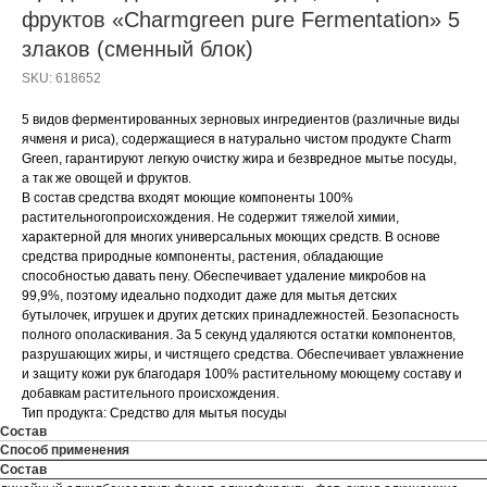
фруктов «Charmgreen pure Fermentation» 5
злаков (сменный блок)
SKU:
618652
5 видов ферментированных зерновых ингредиентов (различные виды
ячменя и риса), содержащиеся в натурально чистом продукте Charm
Green, гарантируют легкую очистку жира и безвредное мытье посуды,
а так же овощей и фруктов.
В состав средства входят моющие компоненты 100%
растительногопроисхождения. Не содержит тяжелой химии,
характерной для многих универсальных моющих средств. В основе
средства природные компоненты, растения, обладающие
способностью давать пену. Обеспечивает удаление микробов на
99,9%, поэтому идеально подходит даже для мытья детских
бутылочек, игрушек и других детских принадлежностей. Безопасность
полного ополаскивания. За 5 секунд удаляются остатки компонентов,
разрушающих жиры, и чистящего средства. Обеспечивает увлажнение
и защиту кожи рук благодаря 100% растительному моющему составу и
добавкам растительного происхождения.
Тип продукта: Средство для мытья посуды
Состав
Способ применения
Состав