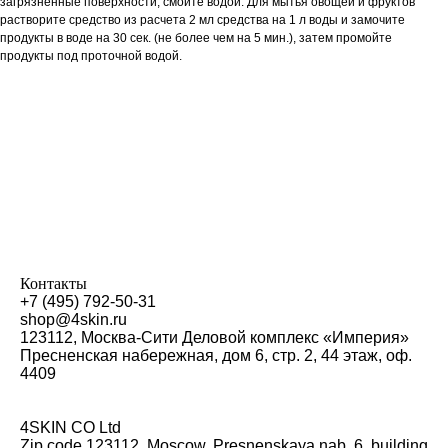
загрязненные поверхности, смойте водой. Для мытья овощей и фруктов
растворите средство из расчета 2 мл средства на 1 л воды и замочите
продукты в воде на 30 сек. (не более чем на 5 мин.), затем промойте
продукты под проточной водой.
Контакты
+7 (495) 792-50-31
shop@4skin.ru
123112, Москва-Сити Деловой комплекс «Империя»
Пресненская набережная, дом 6, стр. 2, 44 этаж, оф.
4409
4SKIN CO Ltd
Zip code 123112, Moscow, Presnenskaya nab. 6, building