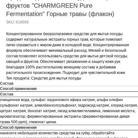
фруктов "CHARMGREEN Pure
Fermentation" Горные травы (флакон)
SKU:
618669
Концентрированное биоразлагаемое средство для мытья посуды
содержит натуральные экстракты горных трав, которые помогают
легко справиться с жиром даже в холодной воде. Концентрированная
формула обеспечивает минимальный расход. Мягкий и безопасный
состав позволяет использовать средство для мытья детской посуды,
овощей и фруктов. Обеспечивает увлажнение и защиту кожи рук
благодаря 100% растительному моющему составу и добавкам
растительного происхождения. Подходит для чувствительной кожи.
Тип продукта: Средство для мытья посуды
Состав
Способ применения
Состав
очищенная вода, сульфат лаурилового эфира натрия, альфа олефин
сульфонат натрия, алкилбензолсульфонат, гидроксид натрия, хлорид натрия,
цитрат натрия, бензоат натрия, оксид алкилметиламина, лимонная кислота,
ароматизатор, ферментированные экстракты (ферментированная дикая
трава 500 ppm), глюконат цинка.
Способ применения
нанесите небольшое количество средства на губку, обработайте